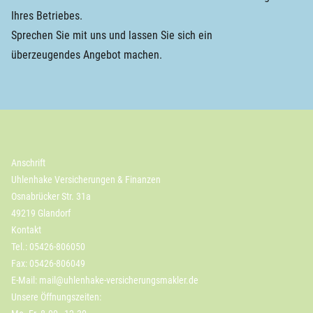
Ihres Betriebes.
Sprechen Sie mit uns und lassen Sie sich ein
überzeugendes Angebot machen.
Anschrift
Uhlenhake Versicherungen & Finanzen
Osnabrücker Str. 31a
49219 Glandorf
Kontakt
Tel.: 05426-806050
Fax: 05426-806049
E-Mail:
mail@uhlenhake-versicherungsmakler.de
Unsere Öffnungszeiten: